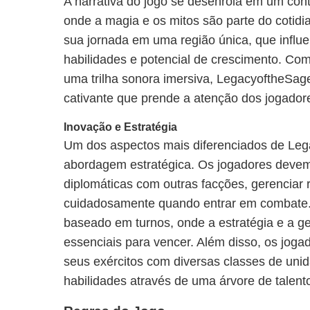
A narrativa do jogo se desenrola em um cont
onde a magia e os mitos são parte do cotid
sua jornada em uma região única, que influe
habilidades e potencial de crescimento. Com
uma trilha sonora imersiva, LegacyoftheSag
cativante que prende a atenção dos jogadores
Inovação e Estratégia
Um dos aspectos mais diferenciados de Leg
abordagem estratégica. Os jogadores devem 
diplomáticas com outras facções, gerenciar r
cuidadosamente quando entrar em combate.
baseado em turnos, onde a estratégia e a g
essenciais para vencer. Além disso, os jog
seus exércitos com diversas classes de uni
habilidades através de uma árvore de talen