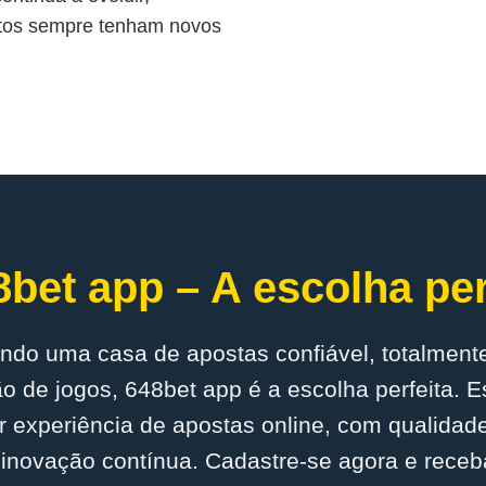
atos sempre tenham novos
bet app – A escolha per
ndo uma casa de apostas confiável, totalmente
 de jogos, 648bet app é a escolha perfeita.
r experiência de apostas online, com qualidad
inovação contínua. Cadastre-se agora e receb