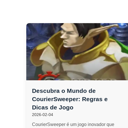
Descubra o Mundo de
CourierSweeper: Regras e
Dicas de Jogo
2026-02-04
CourierSweeper é um jogo inovador que