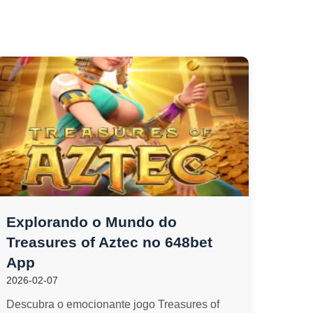
Explorando o Mundo do
Treasures of Aztec no 648bet
App
2026-02-07
Descubra o emocionante jogo Treasures of