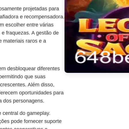
osamente projetadas para
safiadora e recompensadora.
m escolher entre várias
 e fraquezas. A gestão de
e materiais raros e a
em desbloquear diferentes
 permitindo que suas
rescentes. Além disso,
ferecem oportunidades para
a dos personagens.
 central do gameplay.
acções pode fornecer suporte