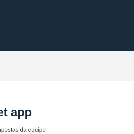
et app
 apostas da equipe