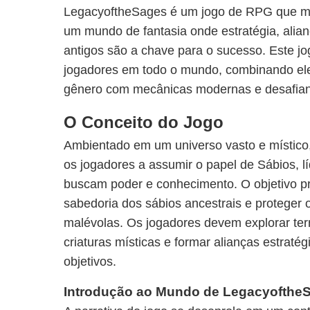
LegacyoftheSages é um jogo de RPG que m
um mundo de fantasia onde estratégia, alia
antigos são a chave para o sucesso. Este jo
jogadores em todo o mundo, combinando el
gênero com mecânicas modernas e desafian
O Conceito do Jogo
Ambientado em um universo vasto e místico
os jogadores a assumir o papel de Sábios, l
buscam poder e conhecimento. O objetivo pr
sabedoria dos sábios ancestrais e proteger
malévolas. Os jogadores devem explorar terr
criaturas místicas e formar alianças estraté
objetivos.
Introdução ao Mundo de Legacyofthe