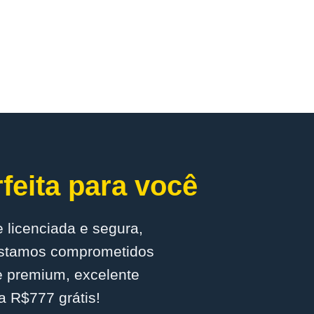
feita para você
 licenciada e segura,
 Estamos comprometidos
e premium, excelente
a R$777 grátis!