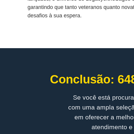
garantindo que tanto veteranos quanto nov
desafios à sua espera.
Conclusão: 648
Se você está procura
com uma ampla seleção
em oferecer a melho
atendimento e 