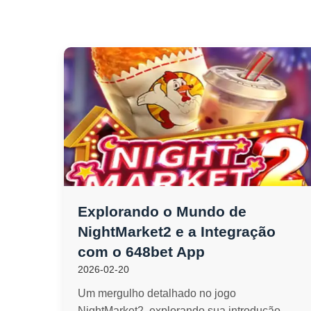
Explorando o Mundo de
NightMarket2 e a Integração
com o 648bet App
2026-02-20
Um mergulho detalhado no jogo
NightMarket2, explorando sua introdução,