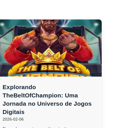
Explorando
TheBeltOfChampion: Uma
Jornada no Universo de Jogos
Digitais
2026-02-06