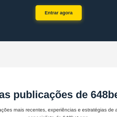
Entrar agora
as publicações de 648b
ações mais recentes, experiências e estratégias de