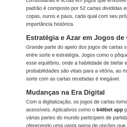
comunitárias e fichas em jogos que envolv
padrão é composto por 52 cartas divididas 
copas, ouros e paus, cada qual com seu pró
importância histórica.
Estratégia e Azar em Jogos de 
Grande parte do apelo dos jogos de cartas s
entre sorte e estratégia. Jogos como o pôq
esse equilíbrio, onde a habilidade de blefar 
probabilidades são vitais para a vitória, a
sorte com as cartas recebidas é inegável.
Mudanças na Era Digital
Com a digitalização, os jogos de cartas tor
acessíveis. Aplicativos como o
648bet app
p
várias partes do mundo participem de partid
oferecendo uma vasta gama de opções que 