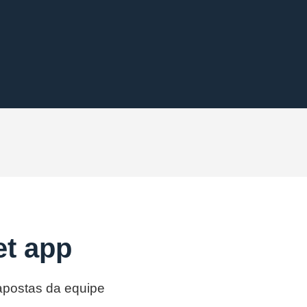
et app
 apostas da equipe