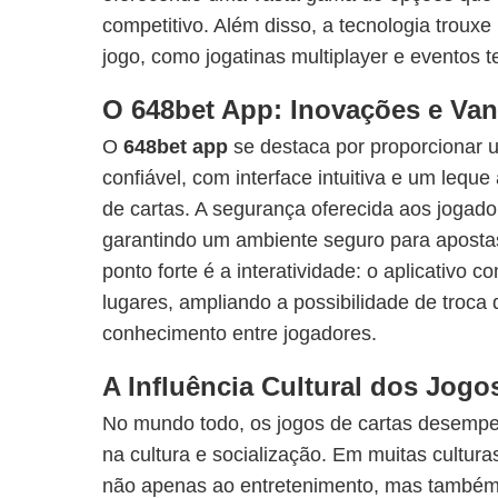
competitivo. Além disso, a tecnologia troux
jogo, como jogatinas multiplayer e eventos t
O 648bet App: Inovações e Va
O
648bet app
se destaca por proporcionar 
confiável, com interface intuitiva e um lequ
de cartas. A segurança oferecida aos jogado
garantindo um ambiente seguro para aposta
ponto forte é a interatividade: o aplicativo 
lugares, ampliando a possibilidade de troca 
conhecimento entre jogadores.
A Influência Cultural dos Jogo
No mundo todo, os jogos de cartas desempe
na cultura e socialização. Em muitas cultura
não apenas ao entretenimento, mas também 