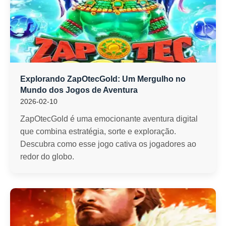
Explorando ZapOtecGold: Um Mergulho no
Mundo dos Jogos de Aventura
2026-02-10
ZapOtecGold é uma emocionante aventura digital
que combina estratégia, sorte e exploração.
Descubra como esse jogo cativa os jogadores ao
redor do globo.