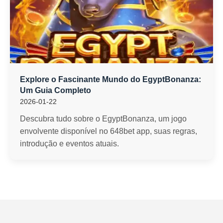
Explore o Fascinante Mundo do EgyptBonanza:
Um Guia Completo
2026-01-22
Descubra tudo sobre o EgyptBonanza, um jogo
envolvente disponível no 648bet app, suas regras,
introdução e eventos atuais.