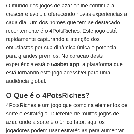
O mundo dos jogos de azar online continua a
crescer e evoluir, oferecendo novas experiências a
cada dia. Um dos nomes que tem se destacado
recentemente é o 4PotsRiches. Este jogo está
rapidamente capturando a atenção dos
entusiastas por sua dinâmica única e potencial
para grandes prêmios. No coração desta
experiência está o
648bet app
, a plataforma que
está tornando este jogo acessível para uma
audiência global.
O Que é o 4PotsRiches?
4PotsRiches é um jogo que combina elementos de
sorte e estratégia. Diferente de muitos jogos de
azar, onde a sorte é o único fator, aqui os
jogadores podem usar estratégias para aumentar