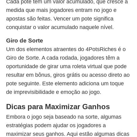
Cada pote tem um valor acumulado, que cresce à
medida que mais jogadores entram no jogo e
apostas são feitas. Vencer um pote significa
conquistar o valor acumulado naquele nível.
Giro de Sorte
Um dos elementos atraentes do 4PotsRiches é o
Giro de Sorte. A cada rodada, jogadores têm a
oportunidade de girar uma roleta virtual que pode
resultar em bônus, giros grátis ou acesso direto ao
pote seguinte. Este elemento adiciona um toque
de imprevisibilidade e emoção ao jogo.
Dicas para Maximizar Ganhos
Embora o jogo seja baseado na sorte, algumas
estratégias podem ajudar os jogadores a
maximizar seus ganhos. Aqui estão algumas dicas