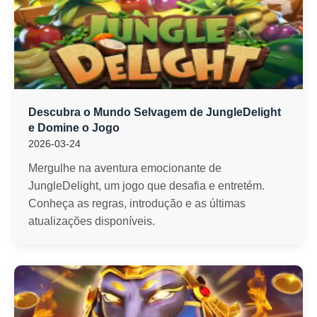
Descubra o Mundo Selvagem de JungleDelight
e Domine o Jogo
2026-03-24
Mergulhe na aventura emocionante de
JungleDelight, um jogo que desafia e entretém.
Conheça as regras, introdução e as últimas
atualizações disponíveis.