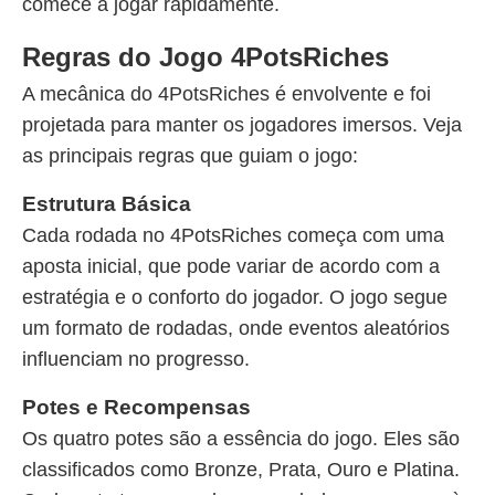
comece a jogar rapidamente.
Regras do Jogo 4PotsRiches
A mecânica do 4PotsRiches é envolvente e foi
projetada para manter os jogadores imersos. Veja
as principais regras que guiam o jogo:
Estrutura Básica
Cada rodada no 4PotsRiches começa com uma
aposta inicial, que pode variar de acordo com a
estratégia e o conforto do jogador. O jogo segue
um formato de rodadas, onde eventos aleatórios
influenciam no progresso.
Potes e Recompensas
Os quatro potes são a essência do jogo. Eles são
classificados como Bronze, Prata, Ouro e Platina.