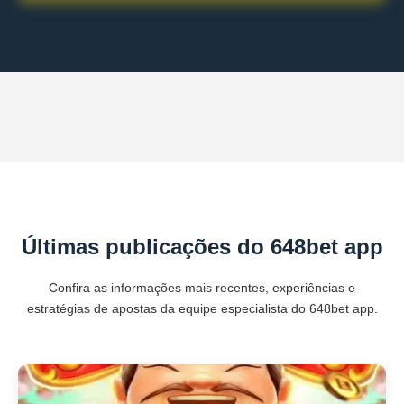
Últimas publicações do 648bet app
Confira as informações mais recentes, experiências e
estratégias de apostas da equipe especialista do 648bet app.