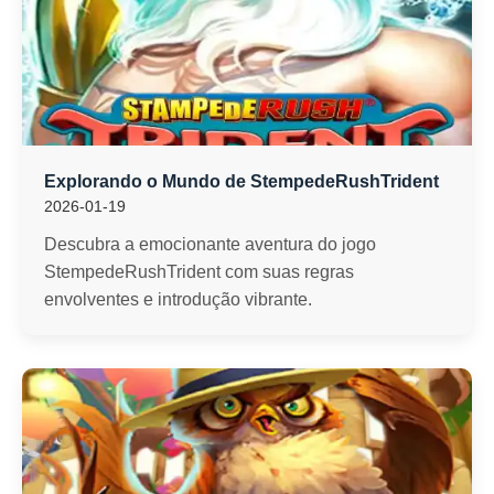
Explorando o Mundo de StempedeRushTrident
2026-01-19
Descubra a emocionante aventura do jogo
StempedeRushTrident com suas regras
envolventes e introdução vibrante.