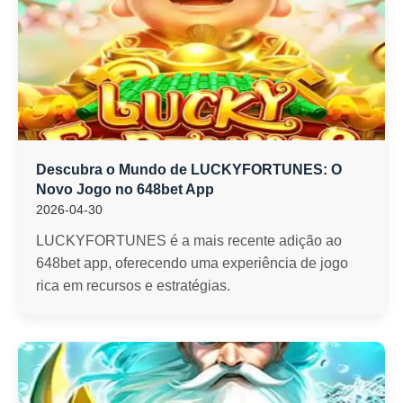
Descubra o Mundo de LUCKYFORTUNES: O
Novo Jogo no 648bet App
2026-04-30
LUCKYFORTUNES é a mais recente adição ao
648bet app, oferecendo uma experiência de jogo
rica em recursos e estratégias.