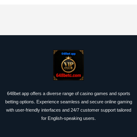
648bet app offers a diverse range of casino games and sports
betting options. Experience seamless and secure online gaming
with user-friendly interfaces and 24/7 customer support tailored
for English-speaking users.