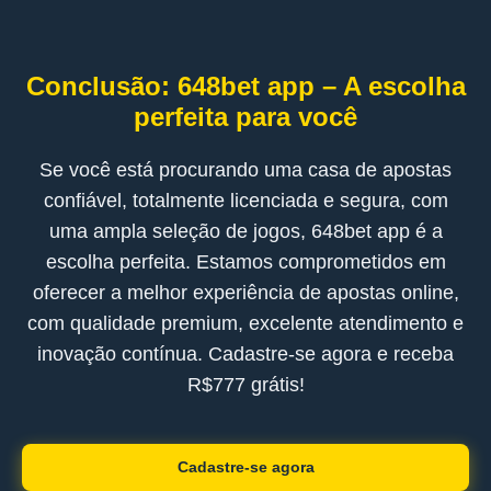
Conclusão: 648bet app – A escolha
perfeita para você
Se você está procurando uma casa de apostas
confiável, totalmente licenciada e segura, com
uma ampla seleção de jogos, 648bet app é a
escolha perfeita. Estamos comprometidos em
oferecer a melhor experiência de apostas online,
com qualidade premium, excelente atendimento e
inovação contínua. Cadastre-se agora e receba
R$777 grátis!
Cadastre-se agora