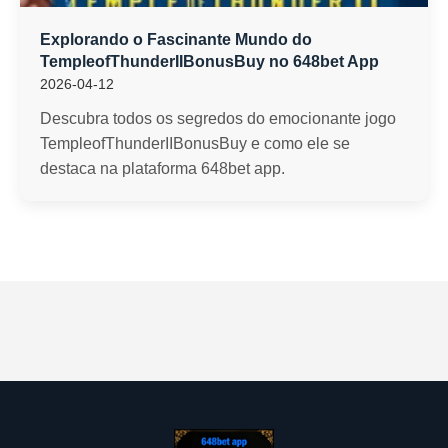
Explorando o Fascinante Mundo do
TempleofThunderIIBonusBuy no 648bet App
2026-04-12
Descubra todos os segredos do emocionante jogo
TempleofThunderIIBonusBuy e como ele se
destaca na plataforma 648bet app.