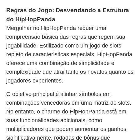
Regras do Jogo: Desvendando a Estrutura
do HipHopPanda
Mergulhar no HipHopPanda requer uma
compreensão básica das regras que regem sua
jogabilidade. Estilizado como um jogo de slots
repleto de características especiais, HipHopPanda
oferece uma combinação de simplicidade e
complexidade que atrai tanto os novatos quanto os
jogadores experientes.
O objetivo principal é alinhar símbolos em
combinações vencedoras em uma matriz de slots.
No entanto, o charme do HipHopPanda está em
suas funcionalidades adicionais, como
multiplicadores que podem aumentar os ganhos
significativamente, rodadas de bônus que