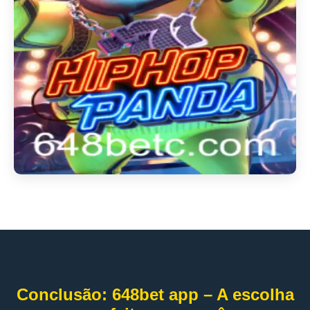
Conclusão: 648bet app – A escolha