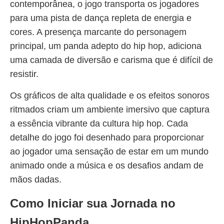
contemporânea, o jogo transporta os jogadores
para uma pista de dança repleta de energia e
cores. A presença marcante do personagem
principal, um panda adepto do hip hop, adiciona
uma camada de diversão e carisma que é difícil de
resistir.
Os gráficos de alta qualidade e os efeitos sonoros
ritmados criam um ambiente imersivo que captura
a essência vibrante da cultura hip hop. Cada
detalhe do jogo foi desenhado para proporcionar
ao jogador uma sensação de estar em um mundo
animado onde a música e os desafios andam de
mãos dadas.
Como Iniciar sua Jornada no
HipHopPanda