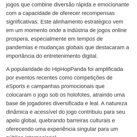
jogos que combine diversão rápida e emocionante
com a capacidade de oferecer recompensas
significativas. Este alinhamento estratégico vem
em um momento onde a indústria de jogos online
prospera, especialmente em tempos de
pandemias e mudanças globais que destacaram a
importância do entretenimento digital.
A popularidade do HipHopPanda foi amplificada
por eventos recentes como competições de
eSports e campanhas promocionais que
colocaram o jogo sob os holofotes, atraindo uma
base de jogadores diversificada e leal. A natureza
dinâmica e acessível do jogo contribuiu para seu
apelo global, quebrando barreiras culturais e
oferecendo uma experiência singular para um