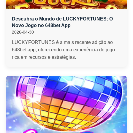
Descubra o Mundo de LUCKYFORTUNES: O
Novo Jogo no 648bet App
2026-04-30
LUCKYFORTUNES é a mais recente adição ao
648bet app, oferecendo uma experiência de jogo
rica em recursos e estratégias.