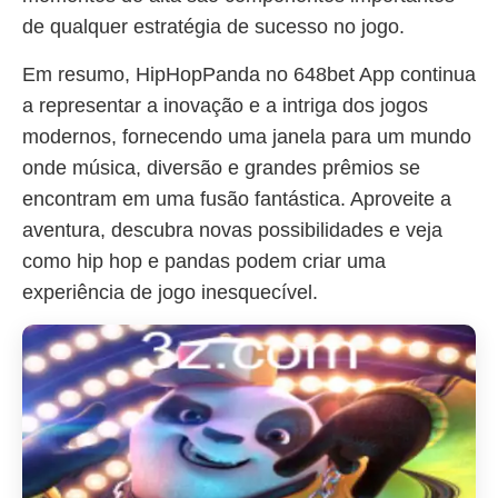
de qualquer estratégia de sucesso no jogo.
Em resumo, HipHopPanda no 648bet App continua
a representar a inovação e a intriga dos jogos
modernos, fornecendo uma janela para um mundo
onde música, diversão e grandes prêmios se
encontram em uma fusão fantástica. Aproveite a
aventura, descubra novas possibilidades e veja
como hip hop e pandas podem criar uma
experiência de jogo inesquecível.