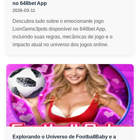
no 648bet App
2026-03-11
Descubra tudo sobre o emocionante jogo
LionGems3pots disponível no 648bet App,
incluindo suas regras, mecânicas de jogo e o
impacto atual no universo dos jogos online.
Explorando o Universo de FootballBaby e a