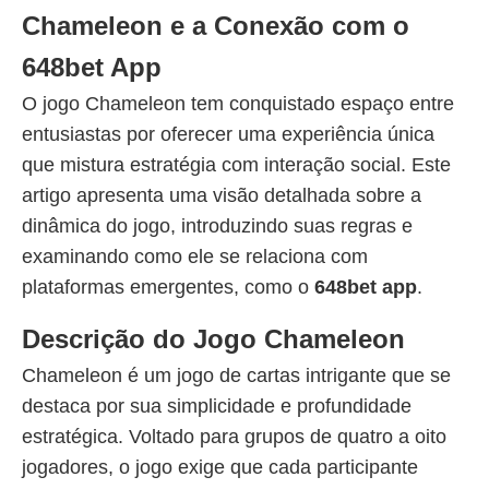
Chameleon e a Conexão com o
648bet App
O jogo Chameleon tem conquistado espaço entre
entusiastas por oferecer uma experiência única
que mistura estratégia com interação social. Este
artigo apresenta uma visão detalhada sobre a
dinâmica do jogo, introduzindo suas regras e
examinando como ele se relaciona com
plataformas emergentes, como o
648bet app
.
Descrição do Jogo Chameleon
Chameleon é um jogo de cartas intrigante que se
destaca por sua simplicidade e profundidade
estratégica. Voltado para grupos de quatro a oito
jogadores, o jogo exige que cada participante