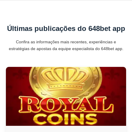
Últimas publicações do 648bet app
Confira as informações mais recentes, experiências e
estratégias de apostas da equipe especialista do 648bet app.