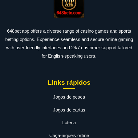
648bet app offers a diverse range of casino games and sports
betting options. Experience seamless and secure online gaming
with user-friendly interfaces and 24/7 customer support tailored
for English-speaking users.
Links rápidos
Jogos de pesca
Jogos de cartas
Loteria
Caça-níqueis online