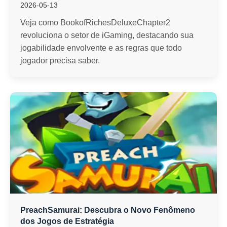
2026-05-13
Veja como BookofRichesDeluxeChapter2
revoluciona o setor de iGaming, destacando sua
jogabilidade envolvente e as regras que todo
jogador precisa saber.
PreachSamurai: Descubra o Novo Fenômeno
dos Jogos de Estratégia